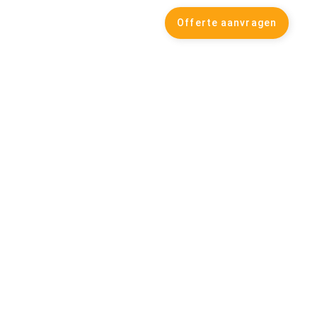
088 028 63 00
Over ons
Offerte aanvragen